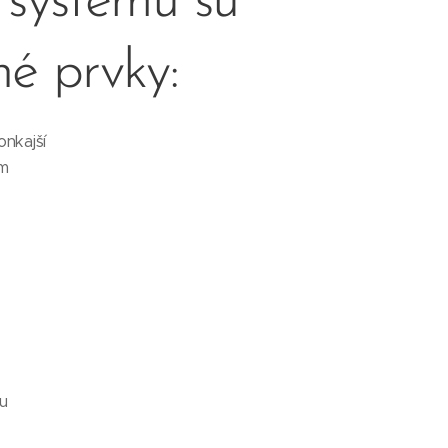
 systému sú
é prvky:
onkajší
ím
du