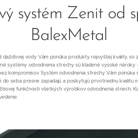
ý systém Zenit od sp
BalexMetal
ažďovej vody Vám ponúka produkty najvyššej kvality, so z
né systémy odvodnenia strechy sú kladené vysoké nároky -
 bez kompromisov. Systém odvodnenia strechy Vám ponúka
 do seba presne zapadajú a poskytujú prvotriednu kvalitu ma
ržbovej funkčnosti všetkých výrobkov odvodnenia striech. K
vedenie.