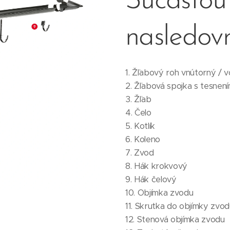
Súčasťou
nasledovn
1. Žľabový roh vnútorný / v
2. Žľabová spojka s tesnen
3. Žľab
4. Čelo
5. Kotlík
6. Koleno
7. Zvod
8. Hák krokvový
9. Hák čelový
10. Objímka zvodu
11. Skrutka do objímky zvo
12. Stenová objímka zvodu