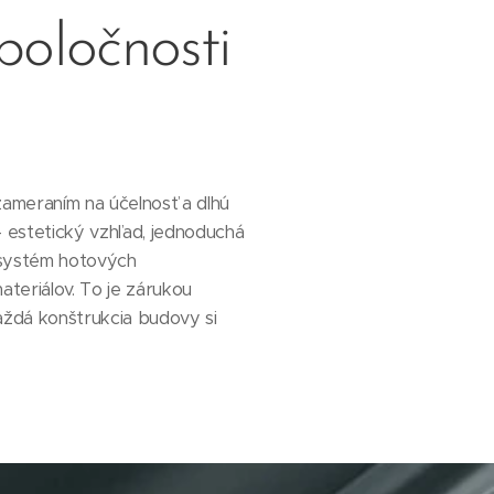
oločnosti
ameraním na účelnosť a dlhú
 estetický vzhľad, jednoduchá
 systém hotových
teriálov. To je zárukou
aždá konštrukcia budovy si