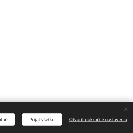
utné
Prijať všetko
Otvoriť pokročilé nastavenia