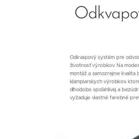
Odkvapov
Odkvapový systém pre odvod d
životnosť výrobkov. Na moder
montáž a samozrejme kvalita
klampiarskych výrobkov, ktoré
dlhodobo spoľahlivej a bezúd
vyžaduje vlastné farebné pre