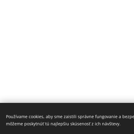
Používame cookies, aby sme zaistili správne fungovanie a bezp
môžeme poskytnúť tú najlepšiu skúsenosť z ich návštevy.