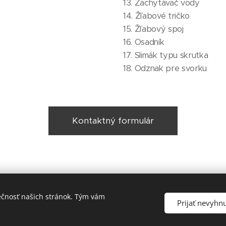
13. Zachytávač vody
14. Žľabové tričko
15. Žľabový spoj
16. Osadník
17. Slimák typu skrutka
18. Odznak pre svorku
Kontaktný formulár
ečnosť našich stránok. Tým vám
© 2021 Jozef Škrobák - STRECHY JS
Prijať nevyhn
Vytvorené službou
Webnode
Cookies