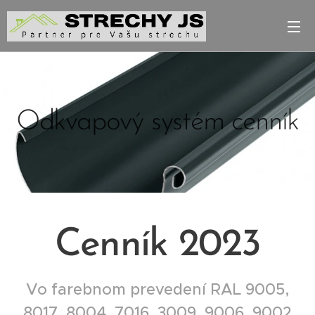
Odkvapový systém cenník
Cenník 2023
Vo farebnom prevedení RAL 9005,
8017, 8004, 7016, 3009, 9006, 9002