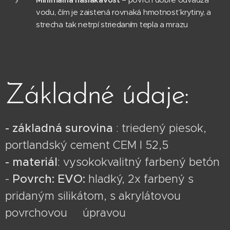
vodu, čím je zaistená rovnaká hmotnosť krytiny, a
strecha tak netrpí striedaním tepla a mrazu
Základné údaje:
- základná surovina
: triedený piesok,
portlandský cement CEM I 52,5
- materiál
: vysokokvalitný farbený betón
-
Povrch: EVO:
hladký, 2x farbený s
pridaným silikátom, s akrylátovou
povrchovou úpravou