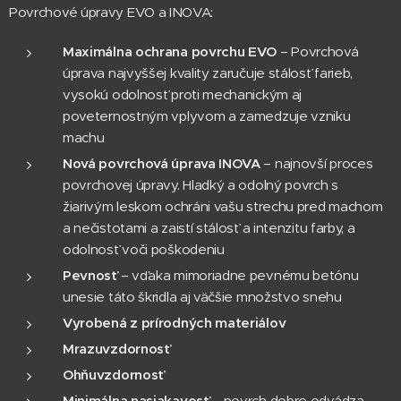
Povrchové úpravy EVO a INOVA:
Maximálna ochrana povrchu EVO
– Povrchová
úprava najvyššej kvality zaručuje stálosť farieb,
vysokú odolnosť proti mechanickým aj
poveternostným vplyvom a zamedzuje vzniku
machu
Nová povrchová úprava INOVA
– najnovší proces
povrchovej úpravy. Hladký a odolný povrch s
žiarivým leskom ochráni vašu strechu pred machom
a nečistotami a zaistí stálosť a intenzitu farby, a
odolnosť voči poškodeniu
Pevnosť
– vďaka mimoriadne pevnému betónu
unesie táto škridla aj väčšie množstvo snehu
Vyrobená z prírodných materiálov
Mrazuvzdornosť
Ohňuvzdornosť
Minimálna nasiakavosť
– povrch dobre odvádza