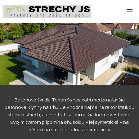
Betónová škridla Terran Synus patrí medzi najlahšie
betónové krytiny na trhu. Je vhodná najmä na rekonštrukciu
starších striech, ale nestratí sa ani na žiadnej novostavbe.
Svojim tvarom pripomína sínusoidu – jej symetrická vlna
pôsobí na streche ladne a harmonicky